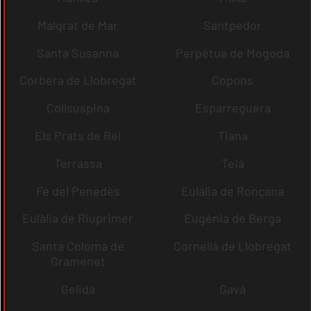
Malgrat de Mar
Santpedor
Santa Susanna
Perpètua de Mogoda
Corbera de Llobregat
Copons
Collsuspina
Esparreguera
Els Prats de Rei
Tiana
Terrassa
Teià
Fe del Penedès
Eulàlia de Ronçana
Eulàlia de Riuprimer
Eugènia de Berga
Santa Coloma de
Cornellà de Llobregat
Gramenet
Gelida
Gavà