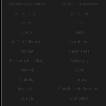
Castellví de Rosanes
Castellví de la Marca
Castellterçol
Castellolí
rrius
Gurb
Alpens
Alella
Julià de Vilatorta
Cardedeu
Capolat
Capellades
Barberà del Vallès
Balsareny
Balenyà
Bagà
Cabrils
Manresa
Navarcles
Guardiola de Berguedà
Gualba
Granollers