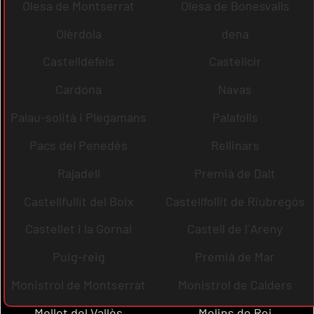
Olesa de Montserrat
Olesa de Bonesvalls
Olèrdola
dena
Castelldefels
Castellcir
Cardona
Navas
Palau-solità i Plegamans
Palafolls
Pacs del Penedès
Rellinars
Rajadell
Premià de Dalt
Castellfullit del Boix
Castellfollit de Riubregós
Castellet i la Gornal
Castell de l´Areny
Puig-reig
Premià de Mar
Monistrol de Montserrat
Monistrol de Calders
Mollet del Vallès
Molins de Rei