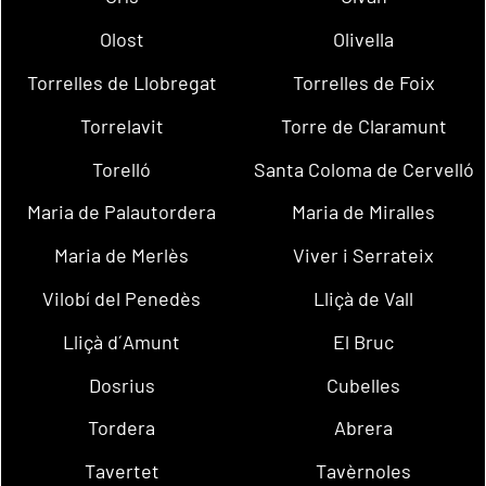
Olost
Olivella
Torrelles de Llobregat
Torrelles de Foix
Torrelavit
Torre de Claramunt
Torelló
Santa Coloma de Cervelló
Maria de Palautordera
Maria de Miralles
Maria de Merlès
Viver i Serrateix
Vilobí del Penedès
Lliçà de Vall
Lliçà d´Amunt
El Bruc
Dosrius
Cubelles
Tordera
Abrera
Tavertet
Tavèrnoles