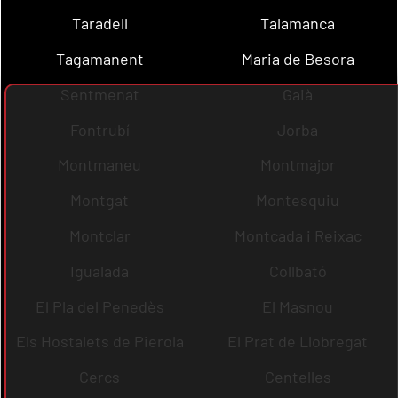
Taradell
Talamanca
Tagamanent
Maria de Besora
Sentmenat
Gaià
Fontrubí
Jorba
Montmaneu
Montmajor
Montgat
Montesquiu
Montclar
Montcada i Reixac
Igualada
Collbató
El Pla del Penedès
El Masnou
Els Hostalets de Pierola
El Prat de Llobregat
Cercs
Centelles