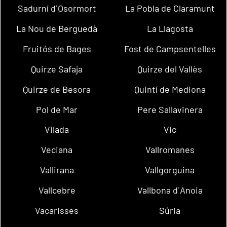
Sadurní d´Osormort
La Pobla de Claramunt
La Nou de Berguedà
La Llagosta
Fruitós de Bages
Fost de Campsentelles
Quirze Safaja
Quirze del Vallès
Quirze de Besora
Quintí de Mediona
Pol de Mar
Pere Sallavinera
Vilada
Vic
Veciana
Vallromanes
Vallirana
Vallgorguina
Vallcebre
Vallbona d´Anoia
Vacarisses
Súria