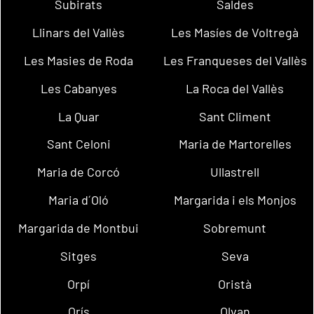
Subirats
Saldes
Llinars del Vallès
Les Masíes de Voltregà
Les Masies de Roda
Les Franqueses del Vallès
Les Cabanyes
La Roca del Vallès
La Quar
Sant Climent
Sant Celoni
Maria de Martorelles
Maria de Corcó
Ullastrell
Maria d´Oló
Margarida i els Monjos
Margarida de Montbui
Sobremunt
Sitges
Seva
Orpí
Oristà
Orís
Olvan