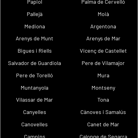
Papiol
Palma de Cervelló
Pallejà
Moià
Mediona
Argentona
Arenys de Munt
Arenys de Mar
Bigues i Riells
Vicenç de Castellet
Salvador de Guardiola
Pere de Vilamajor
Pere de Torelló
Mura
Muntanyola
Montseny
Vilassar de Mar
Tona
Canyelles
Cànoves i Samalús
Canovelles
Canet de Mar
Campins
Calonge de Segarra