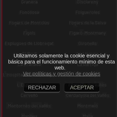
Granera
Gisclareny
Fonollosa
Folgueroles
Fogars de Montclús
Fogars de la Selva
Fígols
Figaró-Montmany
Esplugues de Llobregat
Gironella
El Brull
La Llacuna
Utilizamos solamente la cookie esencial y
básica para el funcionamiento mínimo de esta
La Granada
La Garriga
web.
Ver políticas y gestión de cookies
L´Hospitalet de Llobregat
L´Estany
L´Espunyola
l´Ametlla del Vallès
RECHAZAR
ACEPTAR
Cervelló
Cerdanyola del Vallès
Montornès del Vallès
Montmeló
Manlleu
Malla