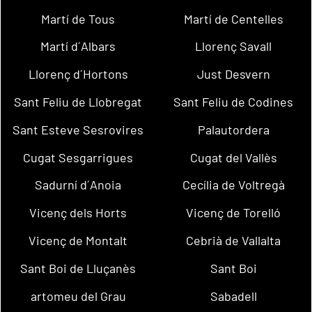
Martí de Tous
Martí de Centelles
Martí d´Albars
Llorenç Savall
Llorenç d´Hortons
Just Desvern
Sant Feliu de Llobregat
Sant Feliu de Codines
Sant Esteve Sesrovires
Palautordera
Cugat Sesgarrigues
Cugat del Vallès
Sadurní d´Anoia
Cecília de Voltregà
Vicenç dels Horts
Vicenç de Torelló
Vicenç de Montalt
Cebrià de Vallalta
Sant Boi de Lluçanès
Sant Boi
artomeu del Grau
Sabadell