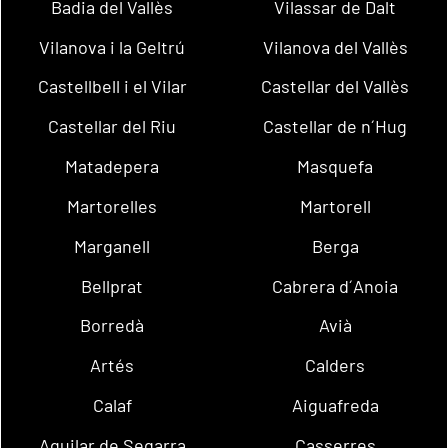
Badia del Vallès
Vilassar de Dalt
Vilanova i la Geltrú
Vilanova del Vallès
Castellbell i el Vilar
Castellar del Vallès
Castellar del Riu
Castellar de n´Hug
Matadepera
Masquefa
Martorelles
Martorell
Marganell
Berga
Bellprat
Cabrera d´Anoia
Borredà
Avià
Artés
Calders
Calaf
Aiguafreda
Aguilar de Segarra
Casserres