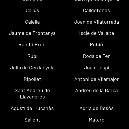
Callús
Calldetenes
Calella
Joan de Vilatorrada
Jaume de Frontanyà
Iscle de Vallalta
Rupit i Pruit
Rubió
Rubí
Roda de Ter
Julià de Cerdanyola
Joan Despí
Ripollet
Antoni de Vilamajor
Sant Andreu de
Andreu de la Barca
Llavaneres
Agustí de Lluçanès
Adrià de Besòs
Sallent
Mataró