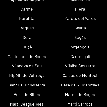
Carme
Piera
Perafita
Parets del Vallès
Begues
Gallifa
Sora
Sagàs
Lluçà
Argençola
Castellnou de Bages
Castellgalí
Vilanova de Sau
Vilalba Sasserra
Hipòlit de Voltregà
Caldes de Montbui
Sant Feliu Sasserra
Pere de Riudebitlles
Pere de Ribes
Mateu de Bages
Martí Sesgueioles
Martí Sarroca