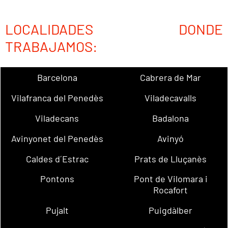
LOCALIDADES DONDE
TRABAJAMOS:
Barcelona
Cabrera de Mar
Vilafranca del Penedès
Viladecavalls
Viladecans
Badalona
Avinyonet del Penedès
Avinyó
Caldes d´Estrac
Prats de Lluçanès
Pontons
Pont de Vilomara i
Rocafort
Pujalt
Puigdàlber