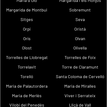
Maria d´Oló
Margarida i els Monjos
Margarida de Montbui
Sobremunt
Sitges
Seva
Orpí
Oristà
Orís
Olvan
Olost
Olivella
Torrelles de Llobregat
Torrelles de Foix
Torrelavit
Torre de Claramunt
Torelló
Santa Coloma de Cervelló
Maria de Palautordera
Maria de Miralles
Maria de Merlès
Viver i Serrateix
Vilobí del Penedès
Lliçà de Vall