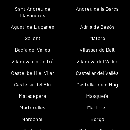
Sant Andreu de
Andreu de la Barca
Llavaneres
Agustí de Lluçanès
Adrià de Besòs
Sallent
Mataró
Badia del Vallès
Vilassar de Dalt
Vilanova i la Geltrú
Vilanova del Vallès
Castellbell i el Vilar
Castellar del Vallès
Castellar del Riu
Castellar de n´Hug
Matadepera
Masquefa
Martorelles
Martorell
Marganell
Berga