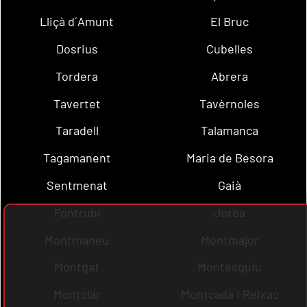
Lliçà d´Amunt
El Bruc
Dosrius
Cubelles
Tordera
Abrera
Tavertet
Tavèrnoles
Taradell
Talamanca
Tagamanent
Maria de Besora
Sentmenat
Gaià
Fontrubí
Jorba
Montmaneu
Montmajor
Montgat
Montesquiu
Montclar
Montcada i Reixac