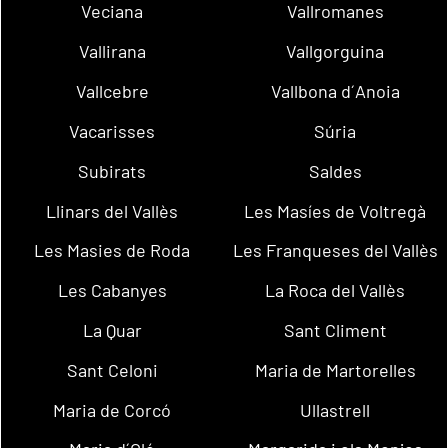
Veciana
Vallromanes
Vallirana
Vallgorguina
Vallcebre
Vallbona d´Anoia
Vacarisses
Súria
Subirats
Saldes
Llinars del Vallès
Les Masíes de Voltregà
Les Masies de Roda
Les Franqueses del Vallès
Les Cabanyes
La Roca del Vallès
La Quar
Sant Climent
Sant Celoni
Maria de Martorelles
Maria de Corcó
Ullastrell