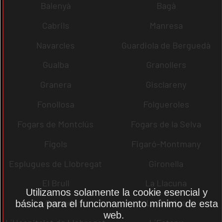
Balenyà
Bagà
Cabrils
Manresa
Navarcles
Guardiola de Berguedà
Gualba
Granollers
Granera
Gisclareny
Fonollosa
Folgueroles
Fogars de Montclús
Fogars de la Selva
Fígols
Figaró-Montmany
Esplugues de Llobregat
Gironella
El Brull
La Llacuna
Utilizamos solamente la cookie esencial y
La Granada
La Garriga
básica para el funcionamiento mínimo de esta
web.