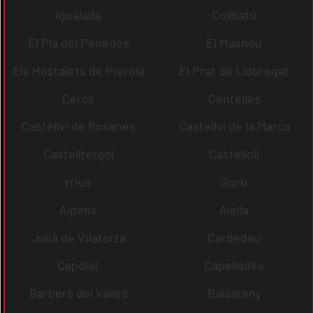
Igualada
Collbató
El Pla del Penedès
El Masnou
Els Hostalets de Pierola
El Prat de Llobregat
Cercs
Centelles
Castellví de Rosanes
Castellví de la Marca
Castellterçol
Castellolí
rrius
Gurb
Alpens
Alella
Julià de Vilatorta
Cardedeu
Capolat
Capellades
Barberà del Vallès
Balsareny