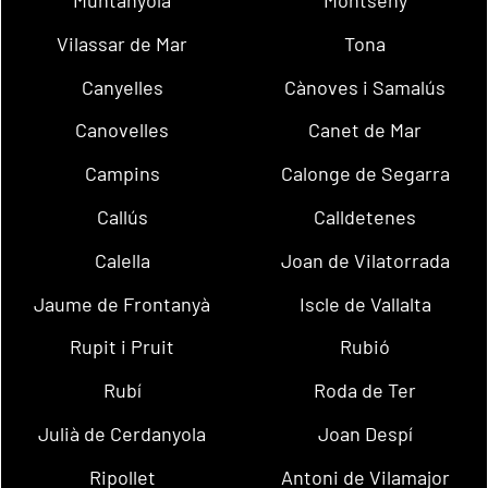
Vilassar de Mar
Tona
Canyelles
Cànoves i Samalús
Canovelles
Canet de Mar
Campins
Calonge de Segarra
Callús
Calldetenes
Calella
Joan de Vilatorrada
Jaume de Frontanyà
Iscle de Vallalta
Rupit i Pruit
Rubió
Rubí
Roda de Ter
Julià de Cerdanyola
Joan Despí
Ripollet
Antoni de Vilamajor