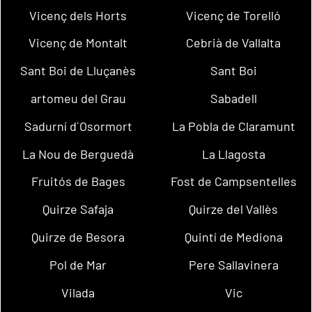
Vicenç dels Horts
Vicenç de Torelló
Vicenç de Montalt
Cebrià de Vallalta
Sant Boi de Lluçanès
Sant Boi
artomeu del Grau
Sabadell
Sadurní d´Osormort
La Pobla de Claramunt
La Nou de Berguedà
La Llagosta
Fruitós de Bages
Fost de Campsentelles
Quirze Safaja
Quirze del Vallès
Quirze de Besora
Quintí de Mediona
Pol de Mar
Pere Sallavinera
Vilada
Vic