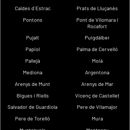
Caldes d´Estrac
Prats de Lluçanès
Pontons
Pont de Vilomara i
Rocafort
Pujalt
Puigdàlber
Papiol
Palma de Cervelló
Pallejà
Moià
Mediona
Argentona
Arenys de Munt
Arenys de Mar
Bigues i Riells
Vicenç de Castellet
Salvador de Guardiola
Pere de Vilamajor
Pere de Torelló
Mura
Muntanyola
Montseny