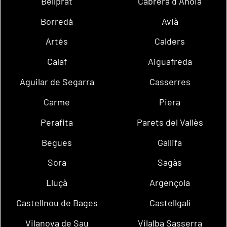
Bellprat
Cabrera d´Anoia
Borredà
Avià
Artés
Calders
Calaf
Aiguafreda
Aguilar de Segarra
Casserres
Carme
Piera
Perafita
Parets del Vallès
Begues
Gallifa
Sora
Sagàs
Lluçà
Argençola
Castellnou de Bages
Castellgalí
Vilanova de Sau
Vilalba Sasserra