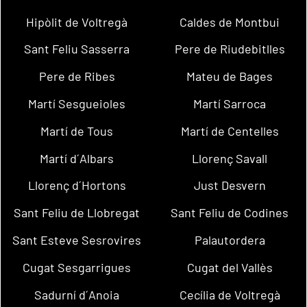
Hipòlit de Voltregà
Caldes de Montbui
Sant Feliu Sasserra
Pere de Riudebitlles
Pere de Ribes
Mateu de Bages
Martí Sesgueioles
Martí Sarroca
Martí de Tous
Martí de Centelles
Martí d´Albars
Llorenç Savall
Llorenç d´Hortons
Just Desvern
Sant Feliu de Llobregat
Sant Feliu de Codines
Sant Esteve Sesrovires
Palautordera
Cugat Sesgarrigues
Cugat del Vallès
Sadurní d´Anoia
Cecília de Voltregà