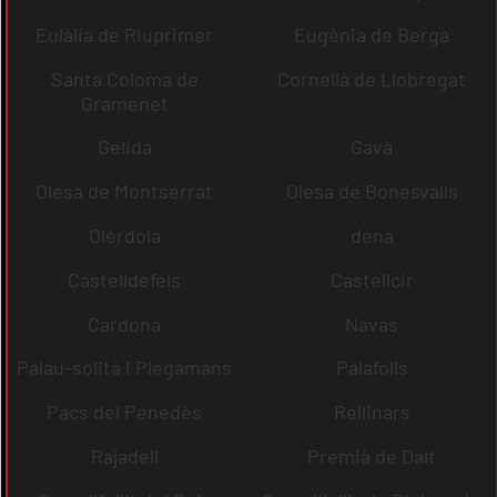
Eulàlia de Riuprimer
Eugènia de Berga
Santa Coloma de
Cornellà de Llobregat
Gramenet
Gelida
Gavà
Olesa de Montserrat
Olesa de Bonesvalls
Olèrdola
dena
Castelldefels
Castellcir
Cardona
Navas
Palau-solità i Plegamans
Palafolls
Pacs del Penedès
Rellinars
Rajadell
Premià de Dalt