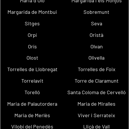
Maria d´Oló
Margarida i els Monjos
Margarida de Montbui
Sobremunt
Sitges
Seva
Orpí
Oristà
Orís
Olvan
Olost
Olivella
Torrelles de Llobregat
Torrelles de Foix
Torrelavit
Torre de Claramunt
Torelló
Santa Coloma de Cervelló
Maria de Palautordera
Maria de Miralles
Maria de Merlès
Viver i Serrateix
Vilobí del Penedès
Lliçà de Vall