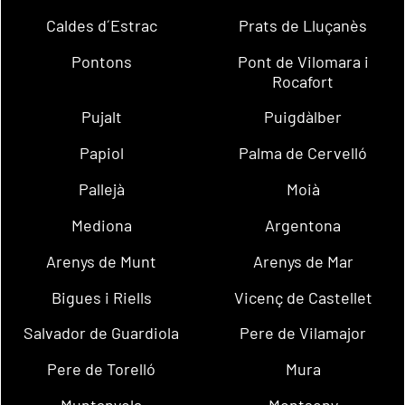
Caldes d´Estrac
Prats de Lluçanès
Pontons
Pont de Vilomara i
Rocafort
Pujalt
Puigdàlber
Papiol
Palma de Cervelló
Pallejà
Moià
Mediona
Argentona
Arenys de Munt
Arenys de Mar
Bigues i Riells
Vicenç de Castellet
Salvador de Guardiola
Pere de Vilamajor
Pere de Torelló
Mura
Muntanyola
Montseny