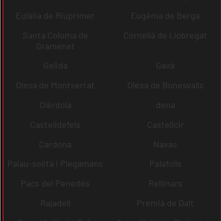
Eulàlia de Riuprimer
Eugènia de Berga
Santa Coloma de
Cornellà de Llobregat
Gramenet
Gelida
Gavà
Olesa de Montserrat
Olesa de Bonesvalls
Olèrdola
dena
Castelldefels
Castellcir
Cardona
Navas
Palau-solità i Plegamans
Palafolls
Pacs del Penedès
Rellinars
Rajadell
Premià de Dalt