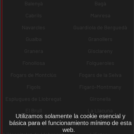
Balenyà
Bagà
Cabrils
Manresa
Navarcles
Guardiola de Berguedà
Gualba
Granollers
Granera
Gisclareny
Fonollosa
Folgueroles
Fogars de Montclús
Fogars de la Selva
Fígols
Figaró-Montmany
Esplugues de Llobregat
Gironella
El Brull
La Llacuna
Utilizamos solamente la cookie esencial y
La Granada
La Garriga
básica para el funcionamiento mínimo de esta
web.