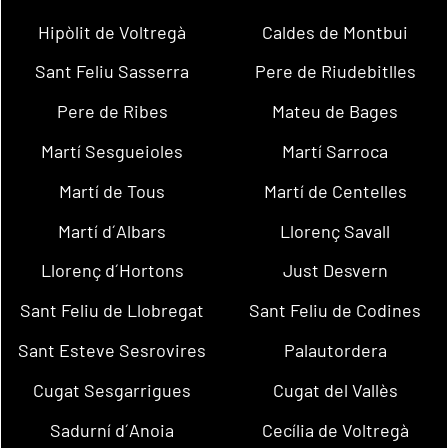
Hipòlit de Voltregà
Caldes de Montbui
Sant Feliu Sasserra
Pere de Riudebitlles
Pere de Ribes
Mateu de Bages
Martí Sesgueioles
Martí Sarroca
Martí de Tous
Martí de Centelles
Martí d´Albars
Llorenç Savall
Llorenç d´Hortons
Just Desvern
Sant Feliu de Llobregat
Sant Feliu de Codines
Sant Esteve Sesrovires
Palautordera
Cugat Sesgarrigues
Cugat del Vallès
Sadurní d´Anoia
Cecília de Voltregà