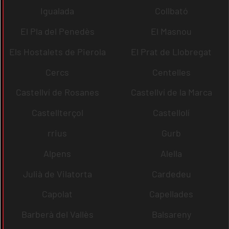
Igualada
Collbató
El Pla del Penedès
El Masnou
Els Hostalets de Pierola
El Prat de Llobregat
Cercs
Centelles
Castellví de Rosanes
Castellví de la Marca
Castellterçol
Castellolí
rrius
Gurb
Alpens
Alella
Julià de Vilatorta
Cardedeu
Capolat
Capellades
Barberà del Vallès
Balsareny