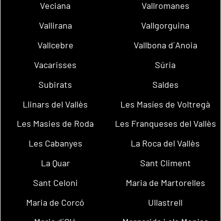
Veciana
Vallromanes
Vallirana
Vallgorguina
Vallcebre
Vallbona d´Anoia
Vacarisses
Súria
Subirats
Saldes
Llinars del Vallès
Les Masíes de Voltregà
Les Masies de Roda
Les Franqueses del Vallès
Les Cabanyes
La Roca del Vallès
La Quar
Sant Climent
Sant Celoni
Maria de Martorelles
Maria de Corcó
Ullastrell