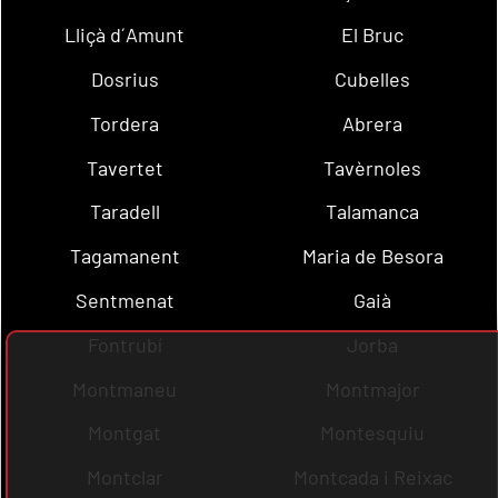
Lliçà d´Amunt
El Bruc
Dosrius
Cubelles
Tordera
Abrera
Tavertet
Tavèrnoles
Taradell
Talamanca
Tagamanent
Maria de Besora
Sentmenat
Gaià
Fontrubí
Jorba
Montmaneu
Montmajor
Montgat
Montesquiu
Montclar
Montcada i Reixac