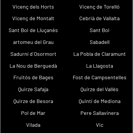
Vicenç dels Horts
Vicenç de Torelló
Vicenç de Montalt
Cebrià de Vallalta
Sant Boi de Lluçanès
Sant Boi
artomeu del Grau
Sabadell
Sadurní d´Osormort
La Pobla de Claramunt
La Nou de Berguedà
La Llagosta
Fruitós de Bages
Fost de Campsentelles
Quirze Safaja
Quirze del Vallès
Quirze de Besora
Quintí de Mediona
Pol de Mar
Pere Sallavinera
Vilada
Vic