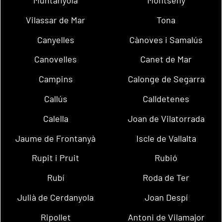
Vilassar de Mar
Tona
Canyelles
Cànoves i Samalús
Canovelles
Canet de Mar
Campins
Calonge de Segarra
Callús
Calldetenes
Calella
Joan de Vilatorrada
Jaume de Frontanyà
Iscle de Vallalta
Rupit i Pruit
Rubió
Rubí
Roda de Ter
Julià de Cerdanyola
Joan Despí
Ripollet
Antoni de Vilamajor