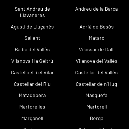
Sant Andreu de
Andreu de la Barca
Llavaneres
Agustí de Lluçanès
Adrià de Besòs
Sallent
Mataró
Badia del Vallès
Vilassar de Dalt
Vilanova i la Geltrú
Vilanova del Vallès
Castellbell i el Vilar
Castellar del Vallès
Castellar del Riu
Castellar de n´Hug
Matadepera
Masquefa
Martorelles
Martorell
Marganell
Berga