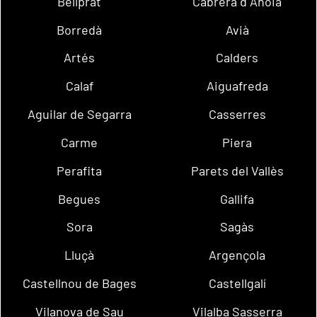
Bellprat
Cabrera d´Anoia
Borredà
Avià
Artés
Calders
Calaf
Aiguafreda
Aguilar de Segarra
Casserres
Carme
Piera
Perafita
Parets del Vallès
Begues
Gallifa
Sora
Sagàs
Lluçà
Argençola
Castellnou de Bages
Castellgalí
Vilanova de Sau
Vilalba Sasserra