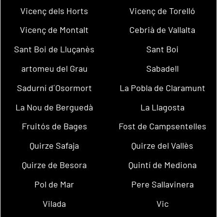
Vicenç dels Horts
Vicenç de Torelló
Vicenç de Montalt
Cebrià de Vallalta
Sant Boi de Lluçanès
Sant Boi
artomeu del Grau
Sabadell
Sadurní d´Osormort
La Pobla de Claramunt
La Nou de Berguedà
La Llagosta
Fruitós de Bages
Fost de Campsentelles
Quirze Safaja
Quirze del Vallès
Quirze de Besora
Quintí de Mediona
Pol de Mar
Pere Sallavinera
Vilada
Vic