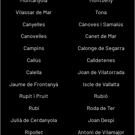
Vilassar de Mar
Tona
Canyelles
Cànoves i Samalús
Canovelles
Canet de Mar
Campins
Calonge de Segarra
Callús
Calldetenes
Calella
Joan de Vilatorrada
Jaume de Frontanyà
Iscle de Vallalta
Rupit i Pruit
Rubió
Rubí
Roda de Ter
Julià de Cerdanyola
Joan Despí
Ripollet
Antoni de Vilamajor