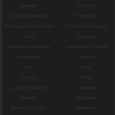
Igualada
Collbató
El Pla del Penedès
El Masnou
Els Hostalets de Pierola
El Prat de Llobregat
Cercs
Centelles
Castellví de Rosanes
Castellví de la Marca
Castellterçol
Castellolí
rrius
Gurb
Alpens
Alella
Julià de Vilatorta
Cardedeu
Capolat
Capellades
Barberà del Vallès
Balsareny