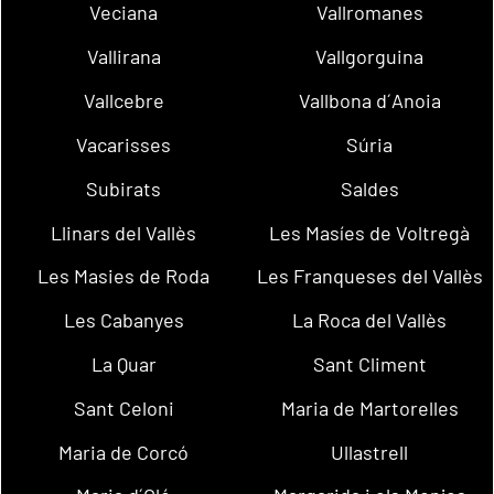
Veciana
Vallromanes
Vallirana
Vallgorguina
Vallcebre
Vallbona d´Anoia
Vacarisses
Súria
Subirats
Saldes
Llinars del Vallès
Les Masíes de Voltregà
Les Masies de Roda
Les Franqueses del Vallès
Les Cabanyes
La Roca del Vallès
La Quar
Sant Climent
Sant Celoni
Maria de Martorelles
Maria de Corcó
Ullastrell