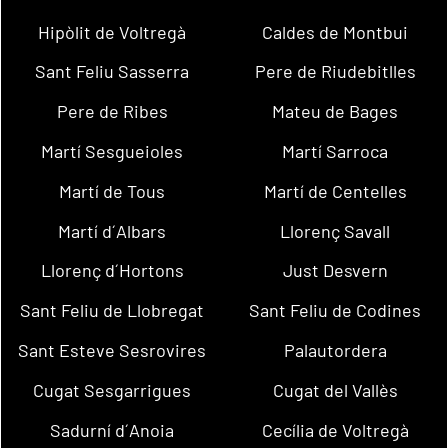
Hipòlit de Voltregà
Caldes de Montbui
Sant Feliu Sasserra
Pere de Riudebitlles
Pere de Ribes
Mateu de Bages
Martí Sesgueioles
Martí Sarroca
Martí de Tous
Martí de Centelles
Martí d´Albars
Llorenç Savall
Llorenç d´Hortons
Just Desvern
Sant Feliu de Llobregat
Sant Feliu de Codines
Sant Esteve Sesrovires
Palautordera
Cugat Sesgarrigues
Cugat del Vallès
Sadurní d´Anoia
Cecília de Voltregà