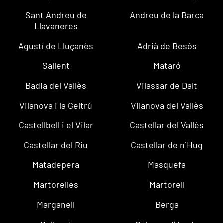
Sant Andreu de
Andreu de la Barca
Llavaneres
Agustí de Lluçanès
Adrià de Besòs
Sallent
Mataró
Badia del Vallès
Vilassar de Dalt
Vilanova i la Geltrú
Vilanova del Vallès
Castellbell i el Vilar
Castellar del Vallès
Castellar del Riu
Castellar de n´Hug
Matadepera
Masquefa
Martorelles
Martorell
Marganell
Berga