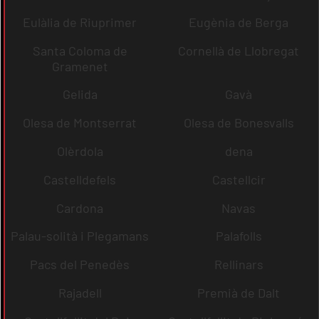
Eulàlia de Riuprimer
Eugènia de Berga
Santa Coloma de
Cornellà de Llobregat
Gramenet
Gelida
Gavà
Olesa de Montserrat
Olesa de Bonesvalls
Olèrdola
dena
Castelldefels
Castellcir
Cardona
Navas
Palau-solità i Plegamans
Palafolls
Pacs del Penedès
Rellinars
Rajadell
Premià de Dalt