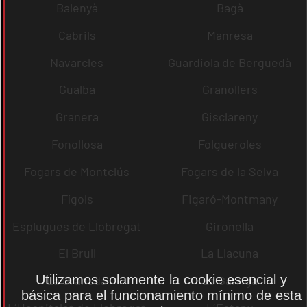
Balenyà
Bagà
Cabrils
Manresa
Navarcles
Guardiola de Berguedà
Gualba
Granollers
Granera
Gisclareny
Fonollosa
Folgueroles
Fogars de Montclús
Fogars de la Selva
Fígols
Figaró-Montmany
Esplugues de Llobregat
Gironella
El Brull
La Llacuna
Utilizamos solamente la cookie esencial y
La Granada
La Garriga
básica para el funcionamiento mínimo de esta