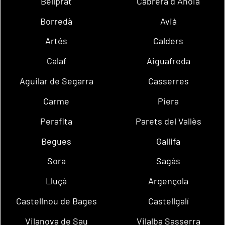
Bellprat
Cabrera d´Anoia
Borredà
Avià
Artés
Calders
Calaf
Aiguafreda
Aguilar de Segarra
Casserres
Carme
Piera
Perafita
Parets del Vallès
Begues
Gallifa
Sora
Sagàs
Lluçà
Argençola
Castellnou de Bages
Castellgalí
Vilanova de Sau
Vilalba Sasserra