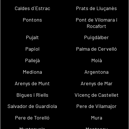
Caldes d´Estrac
Prats de Lluçanès
Pontons
Pont de Vilomara i
Rocafort
Pujalt
Puigdàlber
Papiol
Palma de Cervelló
Pallejà
Moià
Mediona
Argentona
Arenys de Munt
Arenys de Mar
Bigues i Riells
Vicenç de Castellet
Salvador de Guardiola
Pere de Vilamajor
Pere de Torelló
Mura
Muntanyola
Montseny