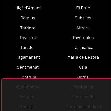
Lliçà d´Amunt
El Bruc
Dosrius
Cubelles
Tordera
Abrera
Tavertet
Tavèrnoles
Taradell
Talamanca
Tagamanent
Maria de Besora
Sentmenat
Gaià
Fontrubí
Jorba
Montmaneu
Montmajor
Montgat
Montesquiu
Montclar
Montcada i Reixac