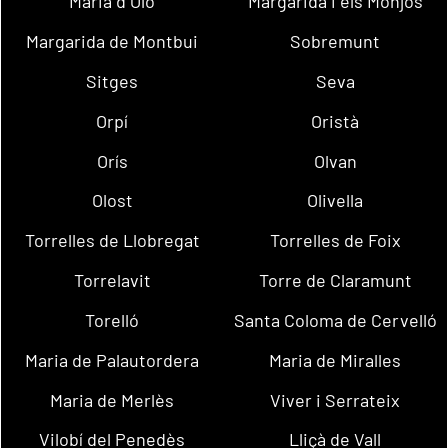
Maria d´Oló
Margarida i els Monjos
Margarida de Montbui
Sobremunt
Sitges
Seva
Orpí
Oristà
Orís
Olvan
Olost
Olivella
Torrelles de Llobregat
Torrelles de Foix
Torrelavit
Torre de Claramunt
Torelló
Santa Coloma de Cervelló
Maria de Palautordera
Maria de Miralles
Maria de Merlès
Viver i Serrateix
Vilobí del Penedès
Lliçà de Vall