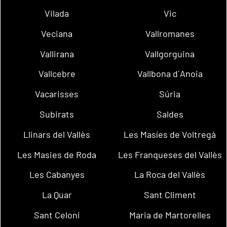
Vilada
Vic
Veciana
Vallromanes
Vallirana
Vallgorguina
Vallcebre
Vallbona d´Anoia
Vacarisses
Súria
Subirats
Saldes
Llinars del Vallès
Les Masíes de Voltregà
Les Masies de Roda
Les Franqueses del Vallès
Les Cabanyes
La Roca del Vallès
La Quar
Sant Climent
Sant Celoni
Maria de Martorelles