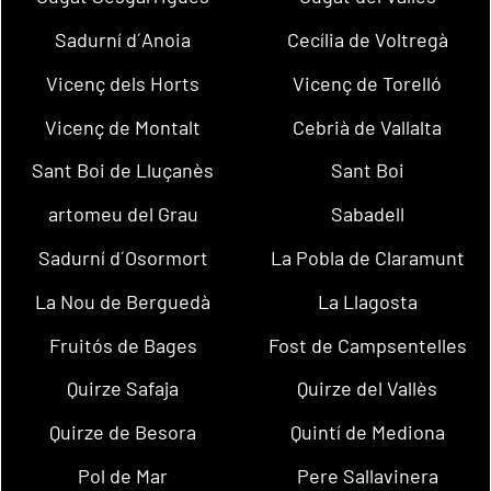
Sadurní d´Anoia
Cecília de Voltregà
Vicenç dels Horts
Vicenç de Torelló
Vicenç de Montalt
Cebrià de Vallalta
Sant Boi de Lluçanès
Sant Boi
artomeu del Grau
Sabadell
Sadurní d´Osormort
La Pobla de Claramunt
La Nou de Berguedà
La Llagosta
Fruitós de Bages
Fost de Campsentelles
Quirze Safaja
Quirze del Vallès
Quirze de Besora
Quintí de Mediona
Pol de Mar
Pere Sallavinera