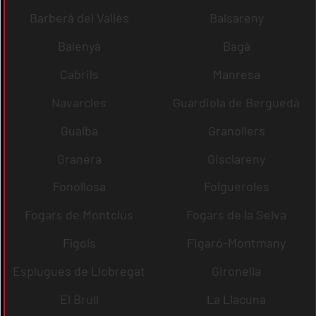
Barberà del Vallès
Balsareny
Balenyà
Bagà
Cabrils
Manresa
Navarcles
Guardiola de Berguedà
Gualba
Granollers
Granera
Gisclareny
Fonollosa
Folgueroles
Fogars de Montclús
Fogars de la Selva
Fígols
Figaró-Montmany
Esplugues de Llobregat
Gironella
El Brull
La Llacuna