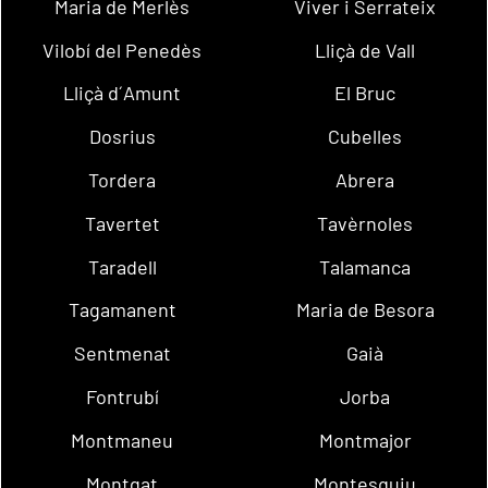
Maria de Merlès
Viver i Serrateix
Vilobí del Penedès
Lliçà de Vall
Lliçà d´Amunt
El Bruc
Dosrius
Cubelles
Tordera
Abrera
Tavertet
Tavèrnoles
Taradell
Talamanca
Tagamanent
Maria de Besora
Sentmenat
Gaià
Fontrubí
Jorba
Montmaneu
Montmajor
Montgat
Montesquiu