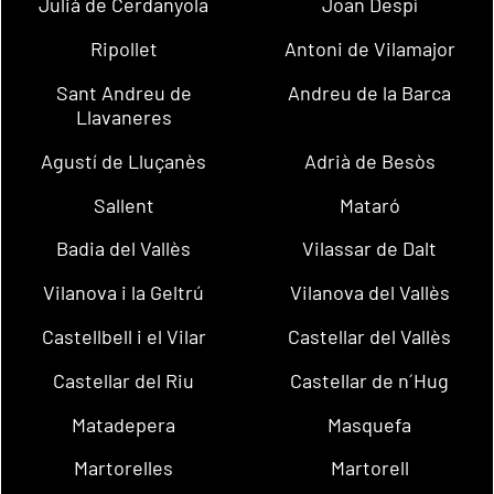
Julià de Cerdanyola
Joan Despí
Ripollet
Antoni de Vilamajor
Sant Andreu de
Andreu de la Barca
Llavaneres
Agustí de Lluçanès
Adrià de Besòs
Sallent
Mataró
Badia del Vallès
Vilassar de Dalt
Vilanova i la Geltrú
Vilanova del Vallès
Castellbell i el Vilar
Castellar del Vallès
Castellar del Riu
Castellar de n´Hug
Matadepera
Masquefa
Martorelles
Martorell