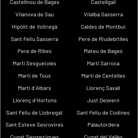
Castellnou de Bages
Castellgalí
Vilanova de Sau
Vilalba Sasserra
Hipòlit de Voltregà
Caldes de Montbui
Sant Feliu Sasserra
Pere de Riudebitlles
Pere de Ribes
Mateu de Bages
Martí Sesgueioles
Martí Sarroca
Martí de Tous
Martí de Centelles
Martí d´Albars
Llorenç Savall
Llorenç d´Hortons
Just Desvern
Sant Feliu de Llobregat
Sant Feliu de Codines
Sant Esteve Sesrovires
Palautordera
Cugat Sesgarrigues
Cugat del Vallès