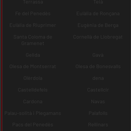
Terrassa
Teià
Fe del Penedès
Eulàlia de Ronçana
Eulàlia de Riuprimer
Eugènia de Berga
Santa Coloma de
Cornellà de Llobregat
Gramenet
Gelida
Gavà
Olesa de Montserrat
Olesa de Bonesvalls
Olèrdola
dena
Castelldefels
Castellcir
Cardona
Navas
Palau-solità i Plegamans
Palafolls
Pacs del Penedès
Rellinars