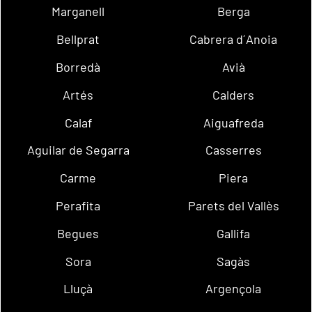
Marganell
Berga
Bellprat
Cabrera d´Anoia
Borredà
Avià
Artés
Calders
Calaf
Aiguafreda
Aguilar de Segarra
Casserres
Carme
Piera
Perafita
Parets del Vallès
Begues
Gallifa
Sora
Sagàs
Lluçà
Argençola