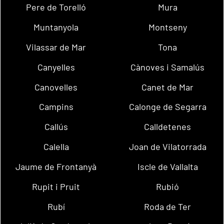
Pere de Torelló
Mura
Muntanyola
Montseny
Vilassar de Mar
Tona
Canyelles
Cànoves i Samalús
Canovelles
Canet de Mar
Campins
Calonge de Segarra
Callús
Calldetenes
Calella
Joan de Vilatorrada
Jaume de Frontanyà
Iscle de Vallalta
Rupit i Pruit
Rubió
Rubí
Roda de Ter