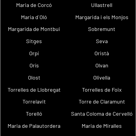
Maria de Corcó
Ullastrell
Maria d´Oló
Margarida i els Monjos
Margarida de Montbui
Sobremunt
Sitges
Seva
Orpí
Oristà
Orís
Olvan
Olost
Olivella
Torrelles de Llobregat
Torrelles de Foix
Torrelavit
Torre de Claramunt
Torelló
Santa Coloma de Cervelló
Maria de Palautordera
Maria de Miralles