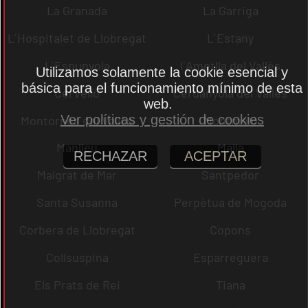
La Granada
La Garriga
L´Hospitalet de Llobregat
L´Estany
L´Espunyola
l´Ametlla del Vallès
Utilizamos solamente la cookie esencial y
básica para el funcionamiento mínimo de esta
Cervelló
Cerdanyola del Vallès
web.
Ver políticas y gestión de cookies
Montornès del Vallès
Montmeló
Manlleu
Malla
RECHAZAR
ACEPTAR
Malgrat de Mar
Santpedor
Santa Susanna
Perpètua de Mogoda
Corbera de Llobregat
Copons
Collsuspina
Esparreguera
Els Prats de Rei
Tiana