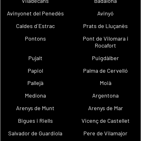
Viladecans
Badalona
Avinyonet del Penedès
Avinyó
Caldes d´Estrac
Prats de Lluçanès
Pontons
Pont de Vilomara i
Rocafort
Pujalt
Puigdàlber
Papiol
Palma de Cervelló
Pallejà
Moià
Mediona
Argentona
Arenys de Munt
Arenys de Mar
Bigues i Riells
Vicenç de Castellet
Salvador de Guardiola
Pere de Vilamajor