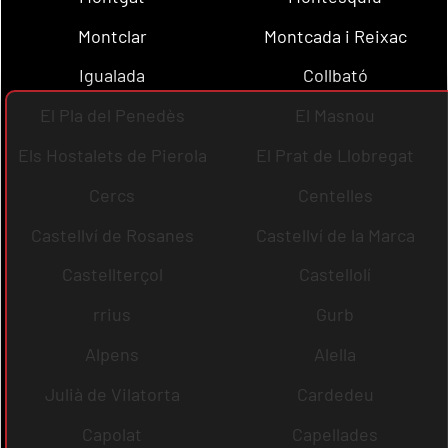
Montclar
Montcada i Reixac
Igualada
Collbató
El Pla del Penedès
El Masnou
Els Hostalets de Pierola
El Prat de Llobregat
Cercs
Centelles
Castellví de Rosanes
Castellví de la Marca
Castellterçol
Castellolí
rrius
Gurb
Alpens
Alella
Julià de Vilatorta
Cardedeu
Capolat
Capellades