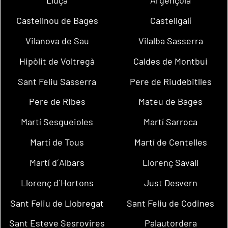
Lluçà
Argençola
Castellnou de Bages
Castellgalí
Vilanova de Sau
Vilalba Sasserra
Hipòlit de Voltregà
Caldes de Montbui
Sant Feliu Sasserra
Pere de Riudebitlles
Pere de Ribes
Mateu de Bages
Martí Sesgueioles
Martí Sarroca
Martí de Tous
Martí de Centelles
Martí d´Albars
Llorenç Savall
Llorenç d´Hortons
Just Desvern
Sant Feliu de Llobregat
Sant Feliu de Codines
Sant Esteve Sesrovires
Palautordera