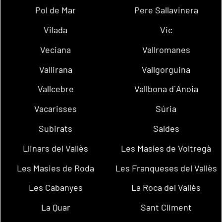
Pol de Mar
Pere Sallavinera
Vilada
Vic
Veciana
Vallromanes
Vallirana
Vallgorguina
Vallcebre
Vallbona d´Anoia
Vacarisses
Súria
Subirats
Saldes
Llinars del Vallès
Les Masíes de Voltregà
Les Masies de Roda
Les Franqueses del Vallès
Les Cabanyes
La Roca del Vallès
La Quar
Sant Climent