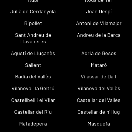
Julià de Cerdanyola
Joan Despí
Ripollet
Antoni de Vilamajor
Sant Andreu de
Andreu de la Barca
Llavaneres
Agustí de Lluçanès
Adrià de Besòs
Sallent
Mataró
Badia del Vallès
Vilassar de Dalt
Vilanova i la Geltrú
Vilanova del Vallès
Castellbell i el Vilar
Castellar del Vallès
Castellar del Riu
Castellar de n´Hug
Matadepera
Masquefa