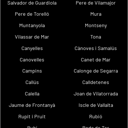
Salvador de Guardiola
Pere de Vilamajor
Pere de Torelló
Mura
Muntanyola
Montseny
Vilassar de Mar
Tona
Canyelles
Cànoves i Samalús
Canovelles
Canet de Mar
Campins
Calonge de Segarra
Callús
Calldetenes
Calella
Joan de Vilatorrada
Jaume de Frontanyà
Iscle de Vallalta
Rupit i Pruit
Rubió
Rubí
Roda de Ter