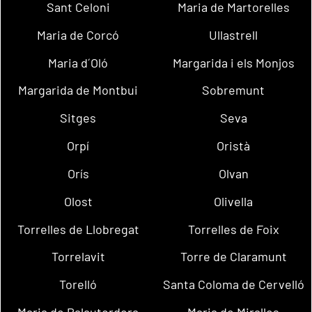
Sant Celoni
Maria de Martorelles
Maria de Corcó
Ullastrell
Maria d´Oló
Margarida i els Monjos
Margarida de Montbui
Sobremunt
Sitges
Seva
Orpí
Oristà
Orís
Olvan
Olost
Olivella
Torrelles de Llobregat
Torrelles de Foix
Torrelavit
Torre de Claramunt
Torelló
Santa Coloma de Cervelló
Maria de Palautordera
Maria de Miralles