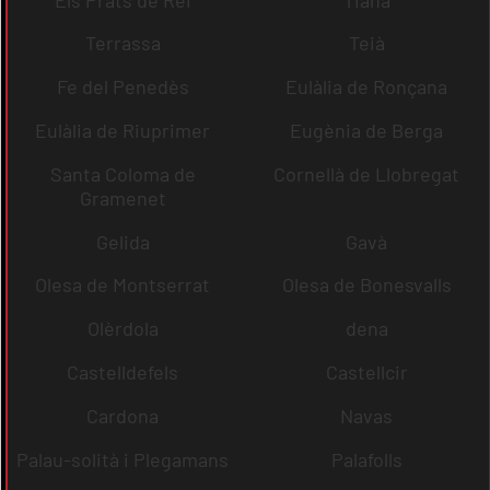
Terrassa
Teià
Fe del Penedès
Eulàlia de Ronçana
Eulàlia de Riuprimer
Eugènia de Berga
Santa Coloma de
Cornellà de Llobregat
Gramenet
Gelida
Gavà
Olesa de Montserrat
Olesa de Bonesvalls
Olèrdola
dena
Castelldefels
Castellcir
Cardona
Navas
Palau-solità i Plegamans
Palafolls