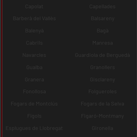
Capolat
Capellades
Barberà del Vallès
Balsareny
Balenyà
Bagà
Cabrils
Manresa
Navarcles
Guardiola de Berguedà
Gualba
Granollers
Granera
Gisclareny
Fonollosa
Folgueroles
Fogars de Montclús
Fogars de la Selva
Fígols
Figaró-Montmany
Esplugues de Llobregat
Gironella