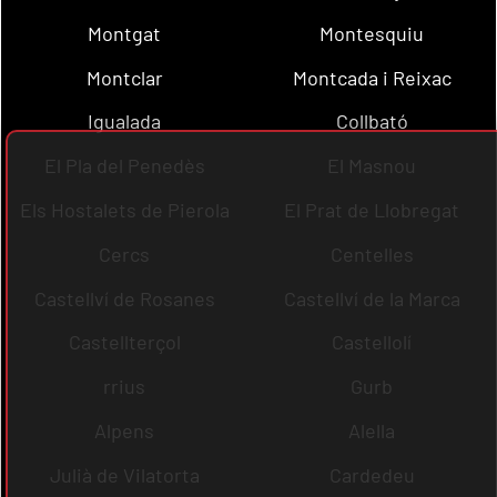
Montgat
Montesquiu
Montclar
Montcada i Reixac
Igualada
Collbató
El Pla del Penedès
El Masnou
Els Hostalets de Pierola
El Prat de Llobregat
Cercs
Centelles
Castellví de Rosanes
Castellví de la Marca
Castellterçol
Castellolí
rrius
Gurb
Alpens
Alella
Julià de Vilatorta
Cardedeu