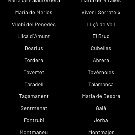
Maria de Merlès
Viver i Serrateix
Vilobí del Penedès
Lliçà de Vall
Lliçà d´Amunt
El Bruc
Dosrius
Cubelles
Tordera
Abrera
Tavertet
Tavèrnoles
Taradell
Talamanca
Tagamanent
Maria de Besora
Sentmenat
Gaià
Fontrubí
Jorba
Montmaneu
Montmajor