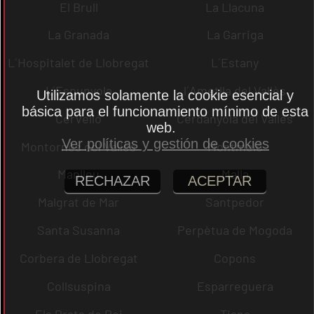
El Brull
La Llacuna
La Granada
La Garriga
L´Hospitalet de Llobregat
L´Estany
L´Espunyola
l´Ametlla del Vallès
Utilizamos solamente la cookie esencial y
básica para el funcionamiento mínimo de esta
Cervelló
Cerdanyola del Vallès
web.
Ver políticas y gestión de cookies
Montornès del Vallès
Montmeló
Manlleu
Malla
RECHAZAR
ACEPTAR
Malgrat de Mar
Santpedor
Santa Susanna
Perpètua de Mogoda
Corbera de Llobregat
Copons
Collsuspina
Esparreguera
Els Prats de Rei
Tiana