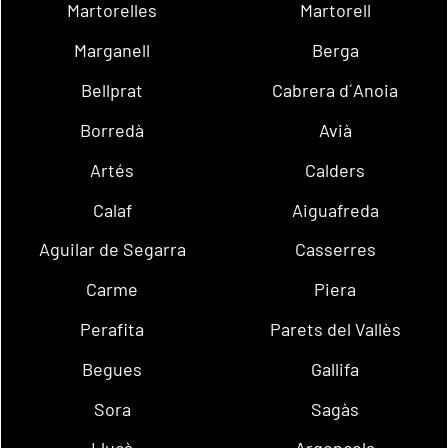
Martorelles
Martorell
Marganell
Berga
Bellprat
Cabrera d´Anoia
Borredà
Avià
Artés
Calders
Calaf
Aiguafreda
Aguilar de Segarra
Casserres
Carme
Piera
Perafita
Parets del Vallès
Begues
Gallifa
Sora
Sagàs