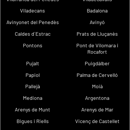
Viladecans
Badalona
Avinyonet del Penedès
Avinyó
Caldes d´Estrac
Prats de Lluçanès
Pontons
Pont de Vilomara i
Rocafort
Pujalt
Puigdàlber
Papiol
Palma de Cervelló
Pallejà
Moià
Mediona
Argentona
Arenys de Munt
Arenys de Mar
Bigues i Riells
Vicenç de Castellet