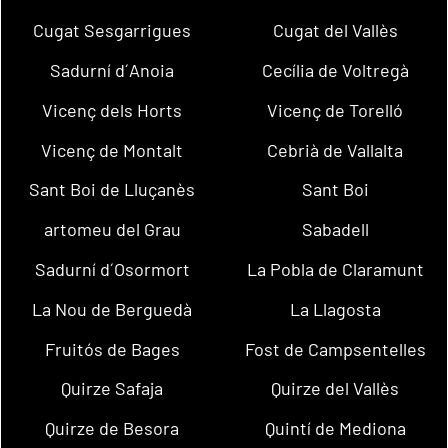
Cugat Sesgarrigues
Cugat del Vallès
Sadurní d´Anoia
Cecília de Voltregà
Vicenç dels Horts
Vicenç de Torelló
Vicenç de Montalt
Cebrià de Vallalta
Sant Boi de Lluçanès
Sant Boi
artomeu del Grau
Sabadell
Sadurní d´Osormort
La Pobla de Claramunt
La Nou de Berguedà
La Llagosta
Fruitós de Bages
Fost de Campsentelles
Quirze Safaja
Quirze del Vallès
Quirze de Besora
Quintí de Mediona