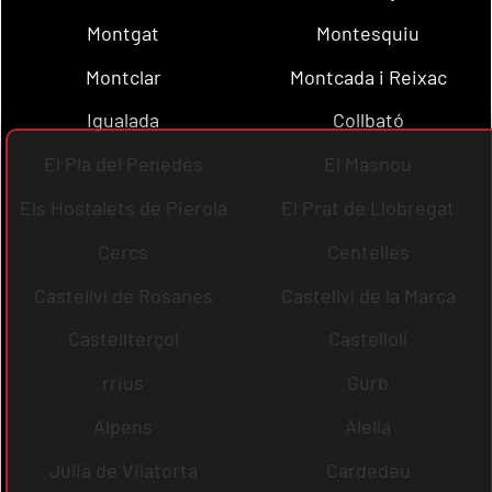
Montgat
Montesquiu
Montclar
Montcada i Reixac
Igualada
Collbató
El Pla del Penedès
El Masnou
Els Hostalets de Pierola
El Prat de Llobregat
Cercs
Centelles
Castellví de Rosanes
Castellví de la Marca
Castellterçol
Castellolí
rrius
Gurb
Alpens
Alella
Julià de Vilatorta
Cardedeu