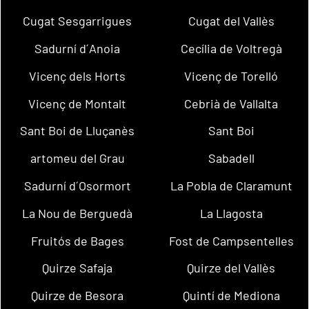
Cugat Sesgarrigues
Cugat del Vallès
Sadurní d´Anoia
Cecília de Voltregà
Vicenç dels Horts
Vicenç de Torelló
Vicenç de Montalt
Cebrià de Vallalta
Sant Boi de Lluçanès
Sant Boi
artomeu del Grau
Sabadell
Sadurní d´Osormort
La Pobla de Claramunt
La Nou de Berguedà
La Llagosta
Fruitós de Bages
Fost de Campsentelles
Quirze Safaja
Quirze del Vallès
Quirze de Besora
Quintí de Mediona