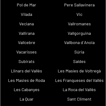
Pol de Mar
Pere Sallavinera
Vilada
Vic
Veciana
Vallromanes
Vallirana
Vallgorguina
Vallcebre
Vallbona d´Anoia
Vacarisses
Súria
Subirats
Saldes
Llinars del Vallès
Les Masíes de Voltregà
Les Masies de Roda
Les Franqueses del Vallès
Les Cabanyes
La Roca del Vallès
La Quar
Sant Climent