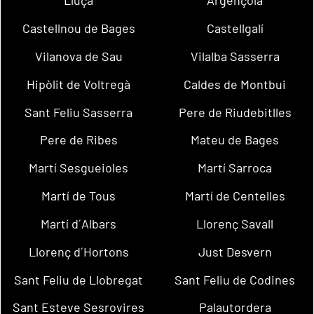
Lluçà
Argençola
Castellnou de Bages
Castellgalí
Vilanova de Sau
Vilalba Sasserra
Hipòlit de Voltregà
Caldes de Montbui
Sant Feliu Sasserra
Pere de Riudebitlles
Pere de Ribes
Mateu de Bages
Martí Sesgueioles
Martí Sarroca
Martí de Tous
Martí de Centelles
Martí d´Albars
Llorenç Savall
Llorenç d´Hortons
Just Desvern
Sant Feliu de Llobregat
Sant Feliu de Codines
Sant Esteve Sesrovires
Palautordera