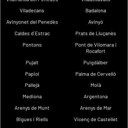
Viladecans
Badalona
Avinyonet del Penedès
Avinyó
Caldes d´Estrac
Prats de Lluçanès
Pontons
Pont de Vilomara i
Rocafort
Pujalt
Puigdàlber
Papiol
Palma de Cervelló
Pallejà
Moià
Mediona
Argentona
Arenys de Munt
Arenys de Mar
Bigues i Riells
Vicenç de Castellet