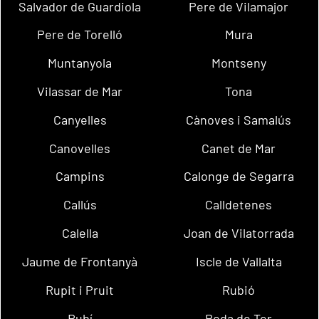
Salvador de Guardiola
Pere de Vilamajor
Pere de Torelló
Mura
Muntanyola
Montseny
Vilassar de Mar
Tona
Canyelles
Cànoves i Samalús
Canovelles
Canet de Mar
Campins
Calonge de Segarra
Callús
Calldetenes
Calella
Joan de Vilatorrada
Jaume de Frontanyà
Iscle de Vallalta
Rupit i Pruit
Rubió
Rubí
Roda de Ter