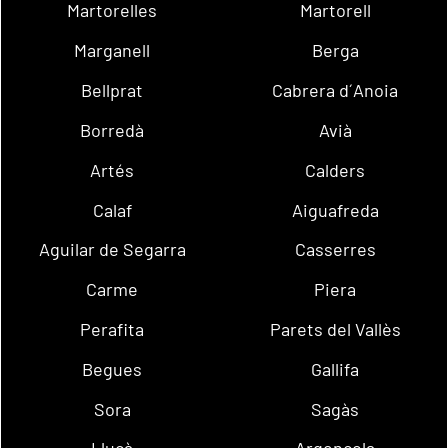
Martorelles
Martorell
Marganell
Berga
Bellprat
Cabrera d´Anoia
Borredà
Avià
Artés
Calders
Calaf
Aiguafreda
Aguilar de Segarra
Casserres
Carme
Piera
Perafita
Parets del Vallès
Begues
Gallifa
Sora
Sagàs