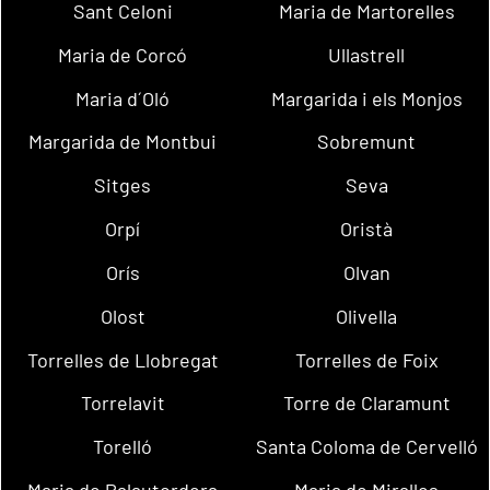
Sant Celoni
Maria de Martorelles
Maria de Corcó
Ullastrell
Maria d´Oló
Margarida i els Monjos
Margarida de Montbui
Sobremunt
Sitges
Seva
Orpí
Oristà
Orís
Olvan
Olost
Olivella
Torrelles de Llobregat
Torrelles de Foix
Torrelavit
Torre de Claramunt
Torelló
Santa Coloma de Cervelló
Maria de Palautordera
Maria de Miralles