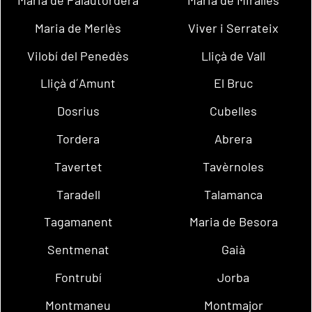
Maria de Merlès
Viver i Serrateix
Vilobí del Penedès
Lliçà de Vall
Lliçà d´Amunt
El Bruc
Dosrius
Cubelles
Tordera
Abrera
Tavertet
Tavèrnoles
Taradell
Talamanca
Tagamanent
Maria de Besora
Sentmenat
Gaià
Fontrubí
Jorba
Montmaneu
Montmajor