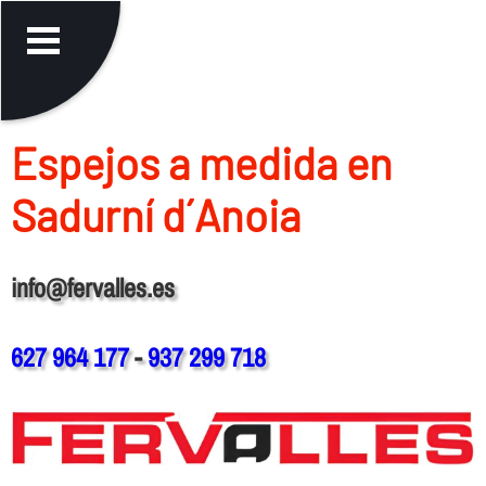
Espejos a medida en
Sadurní d´Anoia
info@fervalles.es
627 964 177
-
937 299 718