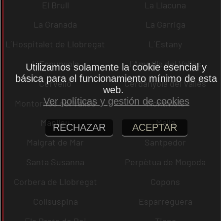
El Brull
La Llacuna
La Granada
La Garriga
L´Hospitalet de Llobregat
L´Estany
L´Espunyola
l´Ametlla del Vallès
Utilizamos solamente la cookie esencial y
básica para el funcionamiento mínimo de esta
Cervelló
Cerdanyola del Vallès
web.
Ver políticas y gestión de cookies
Montornès del Vallès
Montmeló
Manlleu
Malla
RECHAZAR
ACEPTAR
Malgrat de Mar
Santpedor
Santa Susanna
Perpètua de Mogoda
Corbera de Llobregat
Copons
Collsuspina
Esparreguera
Els Prats de Rei
Tiana