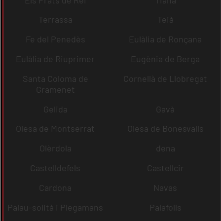
Terrassa
Teià
Fe del Penedès
Eulàlia de Ronçana
Eulàlia de Riuprimer
Eugènia de Berga
Santa Coloma de
Cornellà de Llobregat
Gramenet
Gelida
Gavà
Olesa de Montserrat
Olesa de Bonesvalls
Olèrdola
dena
Castelldefels
Castellcir
Cardona
Navas
Palau-solità i Plegamans
Palafolls