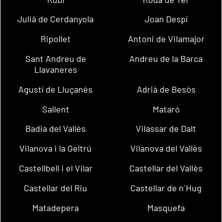
Julià de Cerdanyola
Joan Despí
Ripollet
Antoni de Vilamajor
Sant Andreu de
Andreu de la Barca
Llavaneres
Agustí de Lluçanès
Adrià de Besòs
Sallent
Mataró
Badia del Vallès
Vilassar de Dalt
Vilanova i la Geltrú
Vilanova del Vallès
Castellbell i el Vilar
Castellar del Vallès
Castellar del Riu
Castellar de n´Hug
Matadepera
Masquefa