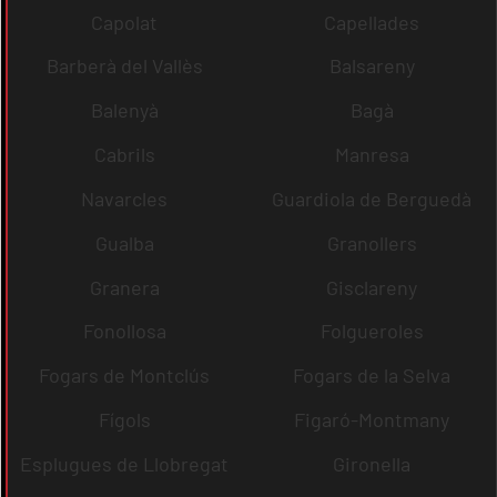
Capolat
Capellades
Barberà del Vallès
Balsareny
Balenyà
Bagà
Cabrils
Manresa
Navarcles
Guardiola de Berguedà
Gualba
Granollers
Granera
Gisclareny
Fonollosa
Folgueroles
Fogars de Montclús
Fogars de la Selva
Fígols
Figaró-Montmany
Esplugues de Llobregat
Gironella